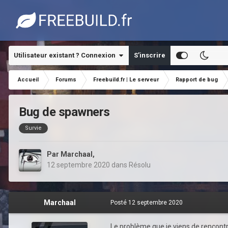
Utilisateur existant ? Connexion
S’inscrire
Accueil
Forums
Freebuild.fr | Le serveur
Rapport de bug
Bug de spawners
Survie
Par
Marchaal
,
12 septembre 2020
dans
Résolu
Marchaal
Posté
12 septembre 2020
Le problème que je viens de rencontr