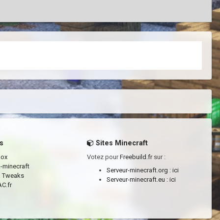
s
Sites Minecraft
box
Votez pour
Freebuild.fr
sur :
a-minecraft
Serveur-minecraft.org :
ici
a Tweaks
Serveur-minecraft.eu :
ici
C.fr