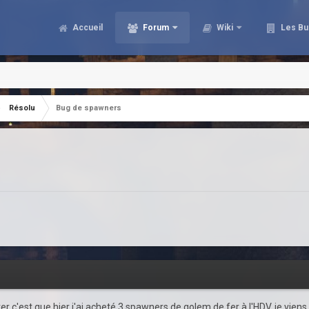
Accueil
Forum
Wiki
Les Bu
Résolu
Bug de spawners
er c'est que hier j'ai acheté 3 spawners de golem de fer à l'HDV, je vie