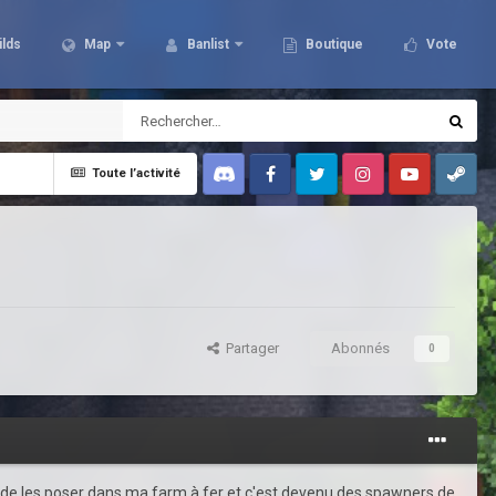
ilds
Map
Banlist
Boutique
Vote
Toute l’activité
Discord
Facebook
Twitter
Instagram
Youtube
Steam
Partager
Abonnés
0
ns de les poser dans ma farm à fer et c'est devenu des spawners de