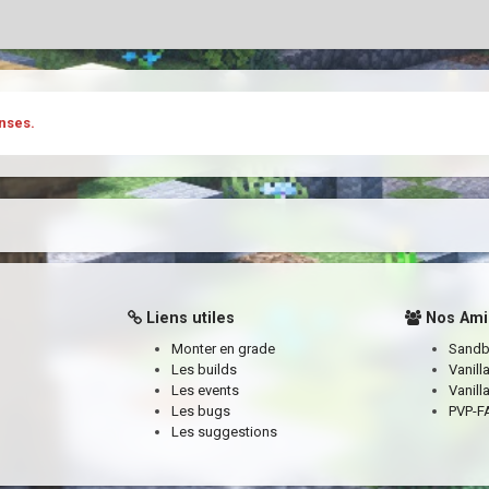
nses.
Liens utiles
Nos Ami
Monter en grade
Sand
Les builds
Vanill
Les events
Vanill
Les bugs
PVP-FA
Les suggestions