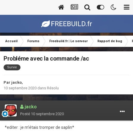
Accueil
Forums
Freebuild.fr | Le serveur
Rapport de bug
Probléme avec la commande /ac
Survie
Par
jacko
,
10 septembre 2020
dans
Résolu
jacko
Posté
10 septembre 2020
*editer : je m’étais tromper de saplin*