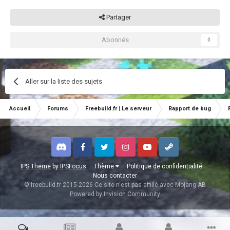
Partager
Abonnés
0
Aller sur la liste des sujets
Accueil
Forums
Freebuild.fr | Le serveur
Rapport de bug
Discord
Facebook
Twitter
Instagram
Youtube
Steam
IPS Theme
by
IPSFocus
Thème
Politique de confidentialité
Nous contacter
© freebuild.fr 2015-2026 Ce site n'est pas affilié avec Mojang AB
Powered by Invision Community