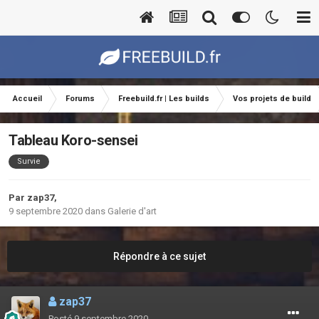
Accueil
Forums
Freebuild.fr | Les builds
Vos projets de build
Tableau Koro-sensei
Survie
Par
zap37
,
9 septembre 2020
dans
Galerie d'art
Répondre à ce sujet
zap37
Posté
9 septembre 2020