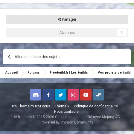
Partager
Abonnés
0
Aller sur la liste des sujets
Accueil
Forums
Freebuild.fr | Les builds
Vos projets de build
Discord
Facebook
Twitter
Instagram
Youtube
Steam
IPS Theme
by
IPSFocus
Thème
Politique de confidentialité
Nous contacter
© freebuild.fr 2015-2026 Ce site n'est pas affilié avec Mojang AB
Powered by Invision Community