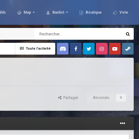
ilds
Map
Banlist
Boutique
Vote
Toute l’activité
Discord
Facebook
Twitter
Instagram
Youtube
Steam
Partager
Abonnés
0