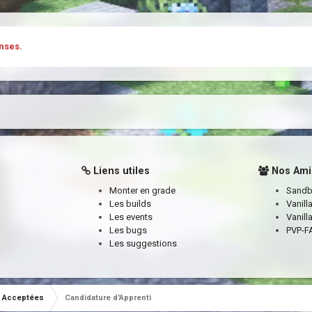
nses.
Liens utiles
Nos Ami
Monter en grade
Sand
Les builds
Vanill
Les events
Vanill
Les bugs
PVP-FA
Les suggestions
Acceptées
Candidature d'Apprenti