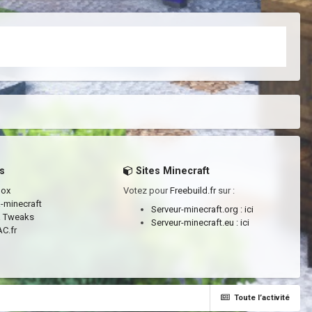
s
Sites Minecraft
box
Votez pour
Freebuild.fr
sur :
a-minecraft
Serveur-minecraft.org :
ici
a Tweaks
Serveur-minecraft.eu :
ici
C.fr
Toute l’activité