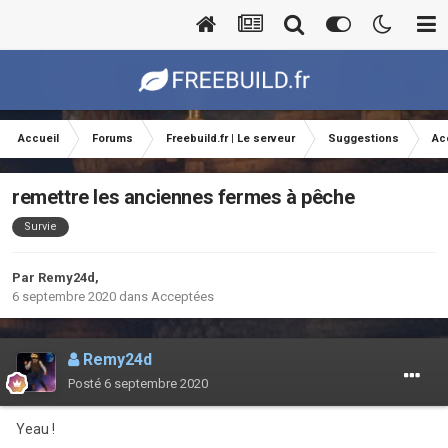
Accueil
Forums
Freebuild.fr | Le serveur
Suggestions
Ac
remettre les anciennes fermes à pêche
Survie
Par
Remy24d
,
6 septembre 2020
dans
Acceptées
Remy24d
Posté
6 septembre 2020
Yeau !