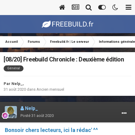
Accueil
Forums
Freebuild.fr | Le serveur
Informations général
[08/20] Freebuild Chronicle : Deuxième édition
Général
Par
Nelp_
,
31 août 2020
dans
Ancien mensuel
Nelp_
Posté
31 août 2020
Bonsoir chers lecteurs, ici la rédac' ^^