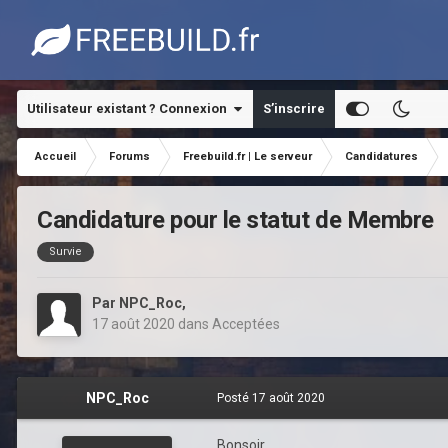
Utilisateur existant ? Connexion
S’inscrire
Accueil
Forums
Freebuild.fr | Le serveur
Candidatures
Candidature pour le statut de Membre
Survie
Par
NPC_Roc
,
17 août 2020
dans
Acceptées
NPC_Roc
Posté
17 août 2020
Bonsoir,