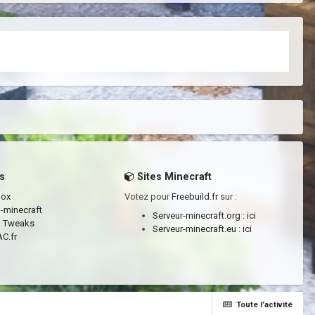
s
Sites Minecraft
box
Votez pour
Freebuild.fr
sur :
a-minecraft
Serveur-minecraft.org :
ici
a Tweaks
Serveur-minecraft.eu :
ici
C.fr
Toute l’activité