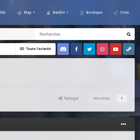
ilds
Map
Banlist
Boutique
Vote
Toute l’activité
Discord
Facebook
Twitter
Instagram
Youtube
Steam
Partager
Abonnés
0