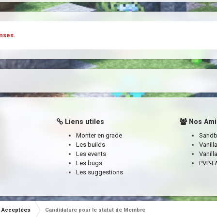
nses.
Liens utiles
Nos Ami
Monter en grade
Sand
Les builds
Vanill
Les events
Vanill
Les bugs
PVP-FA
Les suggestions
Acceptées
Candidature pour le statut de Membre