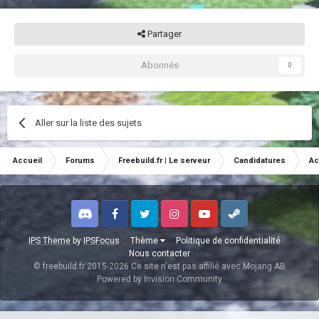
Partager
Abonnés
0
Aller sur la liste des sujets
Accueil
Forums
Freebuild.fr | Le serveur
Candidatures
Ac
Discord
Facebook
Twitter
Instagram
Youtube
Steam
IPS Theme
by
IPSFocus
Thème
Politique de confidentialité
Nous contacter
© freebuild.fr 2015-2026 Ce site n'est pas affilié avec Mojang AB
Powered by Invision Community