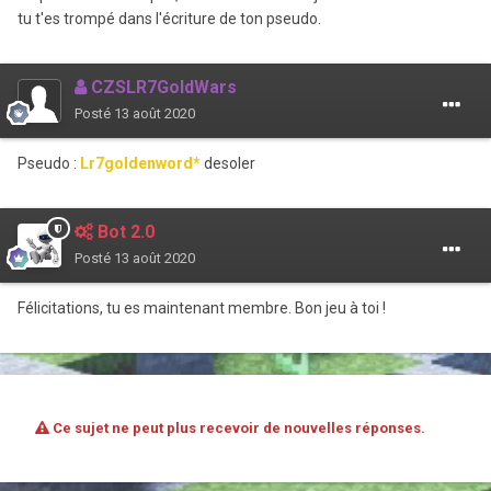
tu t'es trompé dans l'écriture de ton pseudo.
CZSLR7GoldWars
Posté
13 août 2020
Pseudo :
Lr7goldenword*
desoler
Bot 2.0
Posté
13 août 2020
Félicitations, tu es maintenant membre. Bon jeu à toi !
Ce sujet ne peut plus recevoir de nouvelles réponses.