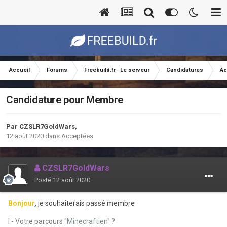
Accueil
Forums
Freebuild.fr | Le serveur
Candidatures
Ac
Candidature pour Membre
Par
CZSLR7GoldWars
,
12 août 2020
dans
Acceptées
CZSLR7GoldWars
Posté
12 août 2020
Bonjour
,
je souhaiterais passé membre
I - Votre parcours
"Minecraftien"
?