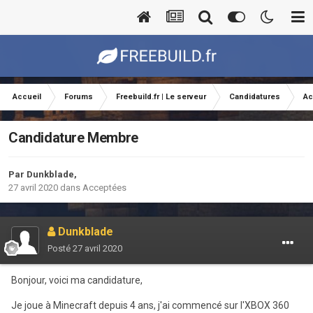
Accueil
Forums
Freebuild.fr | Le serveur
Candidatures
Ac
Candidature Membre
Par
Dunkblade
,
27 avril 2020
dans
Acceptées
Dunkblade
Posté
27 avril 2020
Bonjour, voici ma candidature,
Je joue à Minecraft depuis 4 ans, j'ai commencé sur l'XBOX 360