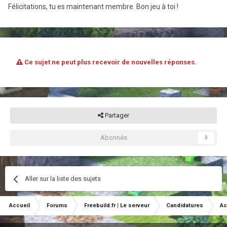
Félicitations, tu es maintenant membre. Bon jeu à toi !
Ce sujet ne peut plus recevoir de nouvelles réponses.
Partager
Abonnés
0
Aller sur la liste des sujets
Accueil
Forums
Freebuild.fr | Le serveur
Candidatures
Ac