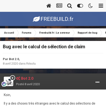
Accueil
Forums
Freebuild.fr | Le serveur
Rapport de bug
Bug avec le calcul de sélection de claim
Par
Bot 2.0
,
8 avril 2020
dans
Résolu
Bot 2.0
Posté
8 avril 2020
Koin,
Il y a des choses très étranges avec le calcul des sélections de