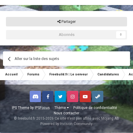
Partager
Abonnés
0
Aller sur la liste des sujets
Accueil
Forums
Freebuild.fr | Le serveur
Candidatures
Ac
Discord
Facebook
Twitter
Instagram
Youtube
Steam
IPS Theme
by
IPSFocus
Thème
Politique de confidentialité
Nous contacter
© freebuild.fr 2015-2026 Ce site n'est pas affilié avec Mojang AB
Powered by Invision Community