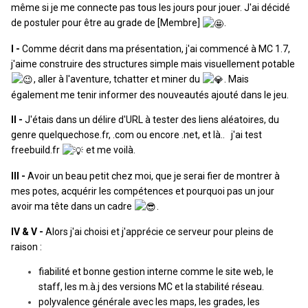
même si je me connecte pas tous les jours pour jouer. J'ai décidé
de postuler pour être au grade de [Membre]
.
I -
Comme décrit dans ma présentation, j'ai commencé à MC 1.7,
j'aime construire des structures simple mais visuellement potable
, aller à l'aventure, tchatter et miner du
. Mais
également me tenir informer des nouveautés ajouté dans le jeu.
II -
J'étais dans un délire d'URL à tester des liens aléatoires, du
genre quelquechose.fr, .com ou encore .net, et là.. j'ai test
freebuild.fr
et me voilà.
III -
Avoir un beau petit chez moi, que je serai fier de montrer à
mes potes, acquérir les compétences et pourquoi pas un jour
avoir ma tête dans un cadre
.
IV & V -
Alors j'ai choisi et j'apprécie ce serveur pour pleins de
raison :
fiabilité et bonne gestion interne comme le site web, le
staff, les m.à.j des versions MC et la stabilité réseau.
polyvalence générale avec les maps, les grades, les