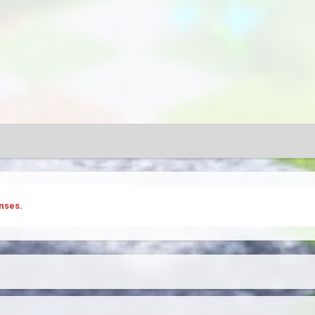
nses.