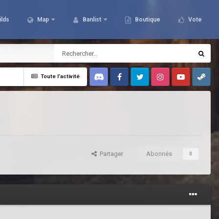
ilds
Map
Banlist
Boutique
Vote
Toute l’activité
Discord
Facebook
Twitter
Instagram
Youtube
Steam
Partager
Abonnés
0