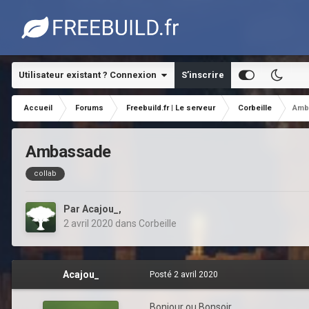
Utilisateur existant ? Connexion
S’inscrire
Accueil
Forums
Freebuild.fr | Le serveur
Corbeille
Amb
Ambassade
collab
Par
Acajou_
,
2 avril 2020
dans
Corbeille
Acajou_
Posté
2 avril 2020
Bonjour ou Bonsoir