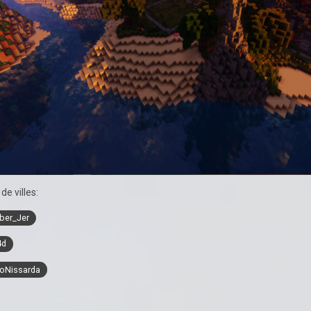
de villes:
ber_Jer
4d
oNissarda
_