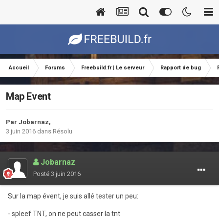
Accueil
Forums
Freebuild.fr | Le serveur
Rapport de bug
Map Event
Par
Jobarnaz
,
3 juin 2016
dans
Résolu
Jobarnaz
Posté
3 juin 2016
Sur la map évent, je suis allé tester un peu:
- spleef TNT, on ne peut casser la tnt