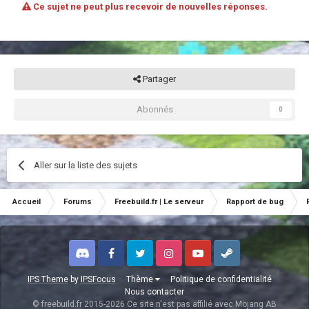
Ce sujet ne peut plus recevoir de nouvelles réponses.
Partager
Abonnés
0
Aller sur la liste des sujets
Accueil
Forums
Freebuild.fr | Le serveur
Rapport de bug
Discord
Facebook
Twitter
Instagram
Youtube
Steam
IPS Theme
by
IPSFocus
Thème
Politique de confidentialité
Nous contacter
© freebuild.fr 2015-2026 Ce site n'est pas affilié avec Mojang AB