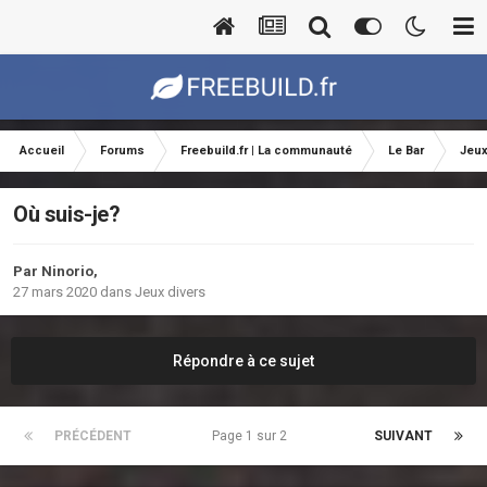
Accueil
Forums
Freebuild.fr | La communauté
Le Bar
Jeux
Où suis-je?
Par
Ninorio
,
27 mars 2020
dans
Jeux divers
Répondre à ce sujet
PRÉCÉDENT
Page 1 sur 2
SUIVANT