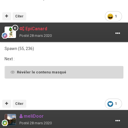
Citer
1
EpiCanard
Posté
28 mars 2020
Spawn (55, 236)
Next
:
Révéler le contenu masqué
Citer
1
meliDoor
Posté
28 mars 2020