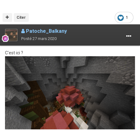
Citer
1
Patoche_Balkany
Posté
27 mars 2020
C'est ici ?