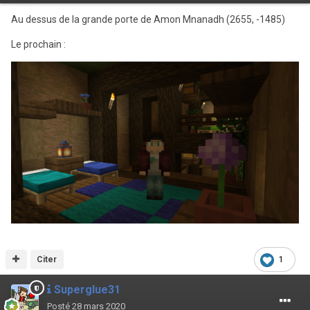
Au dessus de la grande porte de Amon Mnanadh (2655, -1485)
Le prochain
:
Citer
1
Superglue31
Posté
28 mars 2020