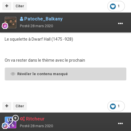
Citer
1
Patoche_Balkany
Posté
28 mars 2020
Le squelette à Dwarf Hall (1475 -928)
On va rester dans le thème avec le prochain
Révéler le contenu masqué
Citer
1
Ritcheur
Posté
28 mars 2020