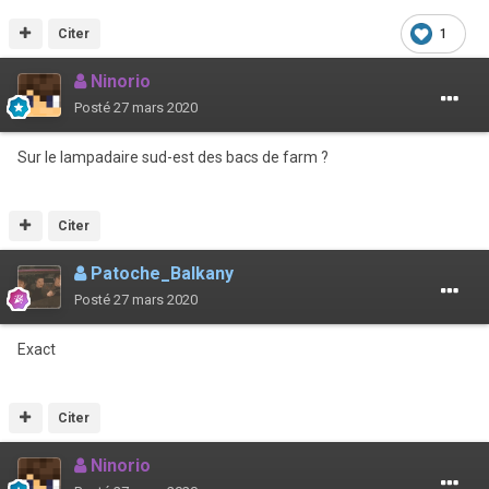
Citer
1
Ninorio
Posté
27 mars 2020
Sur le lampadaire sud-est des bacs de farm ?
Citer
Patoche_Balkany
Posté
27 mars 2020
Exact
Citer
Ninorio