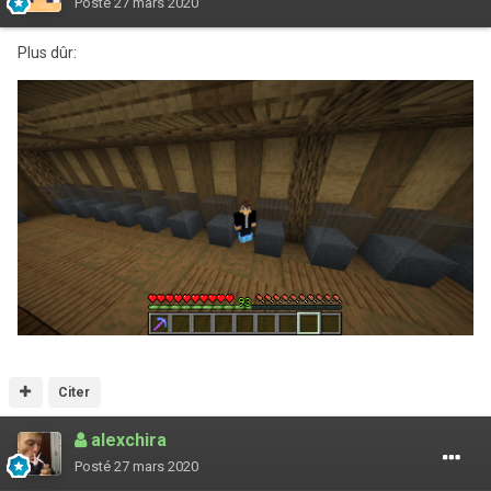
Posté
27 mars 2020
Plus dûr:
Citer
alexchira
Posté
27 mars 2020