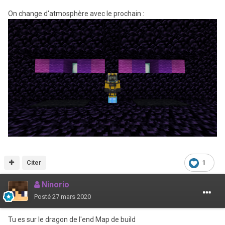
On change d'atmosphère avec le prochain
:
Citer
1
Ninorio
Posté
27 mars 2020
Tu es sur le dragon de l'end Map de build