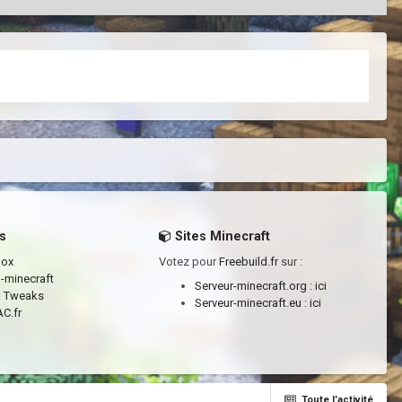
s
Sites Minecraft
box
Votez pour
Freebuild.fr
sur :
a-minecraft
Serveur-minecraft.org :
ici
a Tweaks
Serveur-minecraft.eu :
ici
C.fr
Toute l’activité