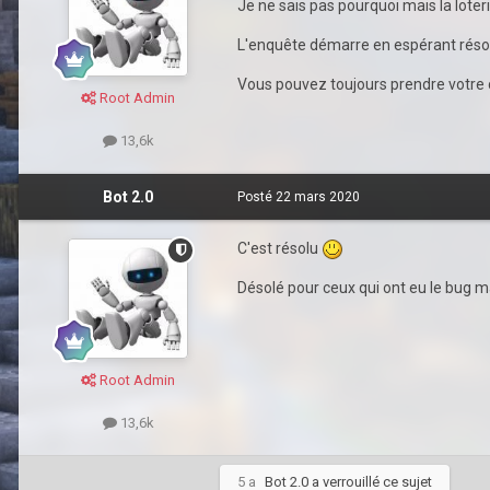
Je ne sais pas pourquoi mais la loteri
L'enquête démarre en espérant réso
Vous pouvez toujours prendre votre c
Root Admin
13,6k
Bot 2.0
Posté
22 mars 2020
C'est résolu
Désolé pour ceux qui ont eu le bug m
Root Admin
13,6k
5 a
Bot 2.0
a verrouillé ce sujet