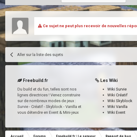
Ce sujet ne peut plus recevoir de nouvelles répo
Aller sur la liste des sujets
Freebuild.fr
Les Wiki
Du build et du fun, telles sont nos
Wiki Survie
lignes directrices ! Venez construire
Wiki Créatif
sur de nombreux modes de jeux :
Wiki Skyblock
Survie - Créatif - Skyblock - Vanilla et
Wiki Vanilla
vous détendre en Event & Mini-jeux
Wiki Event
Accueil
Forums
Freebuild.fr | Le serveur
Rapport de bug