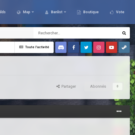
ilds
Map
Banlist
Boutique
Vote
Toute l’activité
Discord
Facebook
Twitter
Instagram
Youtube
Steam
Partager
Abonnés
0