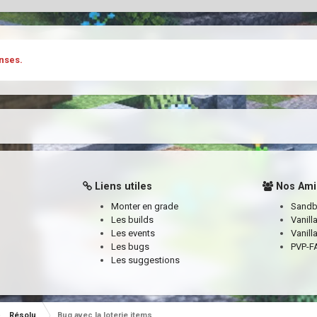
nses.
Liens utiles
Nos Ami
Monter en grade
Sand
Les builds
Vanill
Les events
Vanill
Les bugs
PVP-FA
Les suggestions
Résolu
Bug avec la loterie items