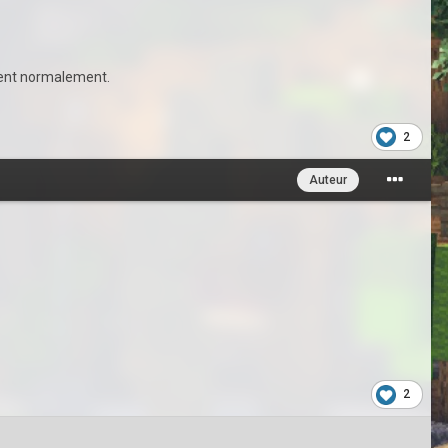
nnent normalement.
2
Auteur
2