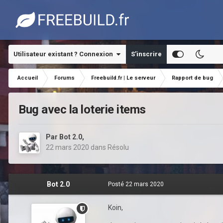
Utilisateur existant ? Connexion
S’inscrire
Accueil
Forums
Freebuild.fr | Le serveur
Rapport de bug
Bug avec la loterie items
Par
Bot 2.0
,
22 mars 2020
dans
Résolu
Bot 2.0
Posté
22 mars 2020
Koin,