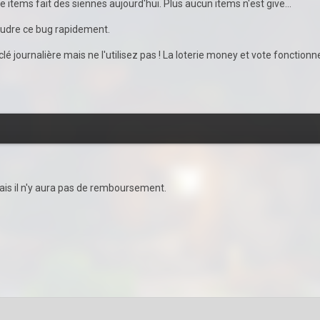
e items fait des siennes aujourd'hui. Plus aucun items n'est give...
udre ce bug rapidement.
lé journalière mais ne l'utilisez pas ! La loterie money et vote fonctio
ais il n'y aura pas de remboursement.