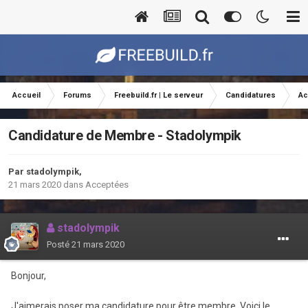
Accueil
Forums
Freebuild.fr | Le serveur
Candidatures
Ac
Candidature de Membre - Stadolympik
Par
stadolympik
,
21 mars 2020
dans
Acceptées
stadolympik
Posté
21 mars 2020
Bonjour,
J'aimerais poser ma candidature pour être membre. Voici le