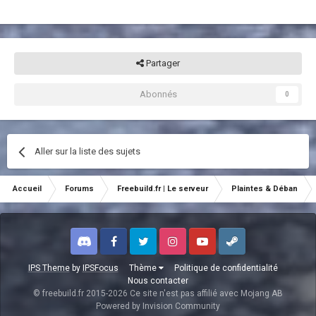
Partager
Abonnés
0
Aller sur la liste des sujets
Accueil
Forums
Freebuild.fr | Le serveur
Plaintes & Déban
Discord
Facebook
Twitter
Instagram
Youtube
Steam
IPS Theme
by
IPSFocus
Thème
Politique de confidentialité
Nous contacter
© freebuild.fr 2015-2026 Ce site n'est pas affilié avec Mojang AB
Powered by Invision Community