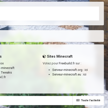
s
Sites Minecraft
box
Votez pour
Freebuild.fr
sur :
a-minecraft
Serveur-minecraft.org :
ici
a Tweaks
Serveur-minecraft.eu :
ici
C.fr
Toute l’activité