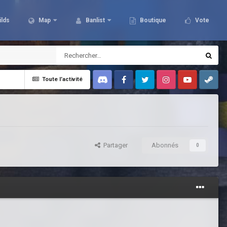
ilds
Map
Banlist
Boutique
Vote
Toute l’activité
Discord
Facebook
Twitter
Instagram
Youtube
Steam
Partager
Abonnés
0