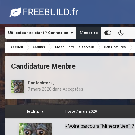
Utilisateur existant ? Connexion
S’inscrire
Accueil
Forums
Freebuild.fr | Le serveur
Candidatures
Candidature Menbre
Par
lechtork
,
7 mars 2020
dans
Acceptées
lechtork
Posté
7 mars 2020
- Votre parcours "Minecraftien" ?