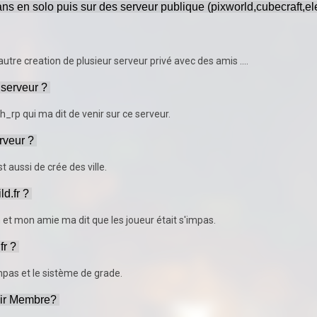
ns en solo puis sur des serveur publique (pixworld,cubecraft,ele
autre creation de plusieur serveur privé avec des amis ....
serveur ? 
h_rp qui ma dit de venir sur ce serveur.
rveur ? 
st aussi de crée des ville.
d.fr ? 
 et mon amie ma dit que les joueur était s'impas.
r ? 
'impas et le sistème de grade.
nir Membre? 