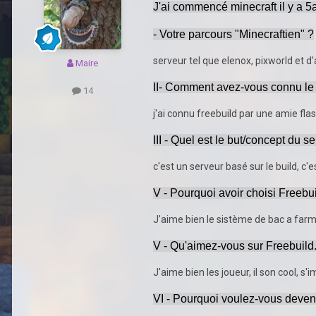
J'ai commencé minecraft il y a 5a
- Votre parcours "Minecraftien" ?
serveur tel que elenox, pixworld et d'
Maire
II
- Comment avez-vous connu le 
14
j'ai connu freebuild par une amie flas
III - Quel est le but/concept du se
c'est un serveur basé sur le build, c'e
V - Pourquoi avoir choisi Freebuil
J'aime bien le sistème de bac a farm
V - Qu'aimez-vous sur Freebuild.f
J'aime bien les joueur, il son cool, s
VI - Pourquoi voulez-vous deve