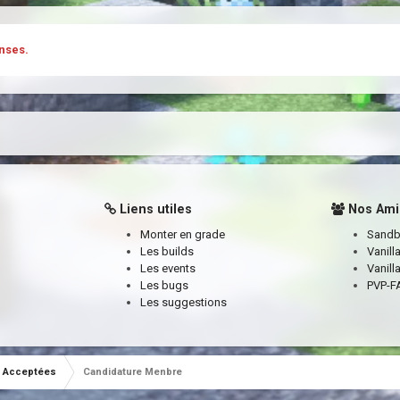
nses.
Liens utiles
Nos Ami
Monter en grade
Sand
Les builds
Vanill
Les events
Vanill
Les bugs
PVP-FA
Les suggestions
Acceptées
Candidature Menbre