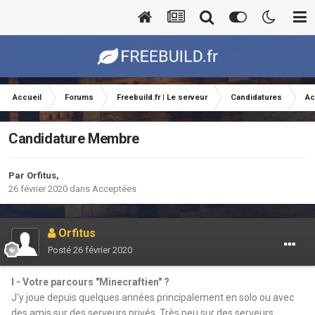
Accueil
Forums
Freebuild.fr | Le serveur
Candidatures
Ac
Candidature Membre
Par
Orfitus
,
26 février 2020
dans
Acceptées
Orfitus
Posté
26 février 2020
I - Votre parcours "Minecraftien" ?
J'y joue depuis quelques années principalement en solo ou avec
des amis sur des serveurs privés. Très peu sur des serveurs