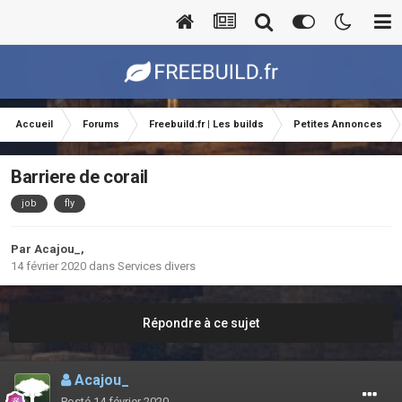
Accueil
Forums
Freebuild.fr | Les builds
Petites Annonces
Barriere de corail
job
fly
Par
Acajou_
,
14 février 2020
dans
Services divers
Répondre à ce sujet
Acajou_
Posté
14 février 2020