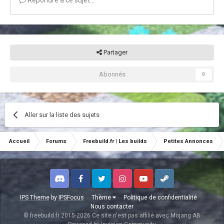
Partager
Abonnés
0
Aller sur la liste des sujets
Accueil
Forums
Freebuild.fr | Les builds
Petites Annonces
Discord
Facebook
Twitter
Instagram
Youtube
Steam
IPS Theme
by
IPSFocus
Thème
Politique de confidentialité
Nous contacter
© freebuild.fr 2015-2026 Ce site n'est pas affilié avec Mojang AB