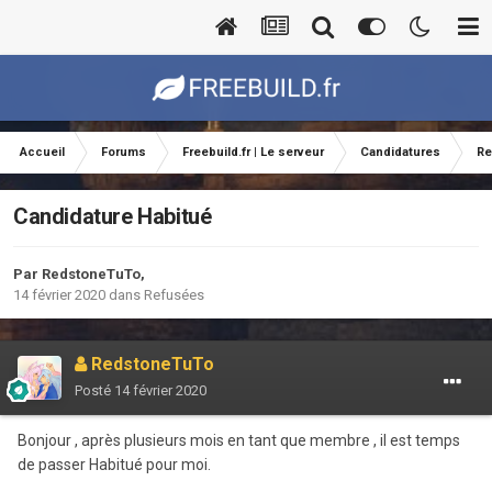
Accueil
Forums
Freebuild.fr | Le serveur
Candidatures
Re
Candidature Habitué
Par
RedstoneTuTo
,
14 février 2020
dans
Refusées
RedstoneTuTo
Posté
14 février 2020
Bonjour , après plusieurs mois en tant que membre , il est temps
de passer Habitué pour moi.