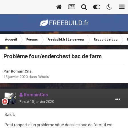
Accueil
Forums
Freebuild.fr | Le serveur
Rapport de bug
Problème four/enderchest bac de farm
Par
RomainCns
,
15 janvier 2020
dans
Résolu
RomainCns
Posté
15 janvier 2020
Salut,
Petit rapport d'un problème situé dans les bac de farm, il est