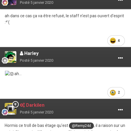
Posté
5 janvier 2020
ah dans ce cas ça va être refusé, le staff n'est pas ouvert d'esprit
:^'(
4
Harley
Posté
5 janvier 2020
ah...
2
Darkilen
Posté
5 janvier 2020
Hormis ce troll de bas étage qu'est
, il a raison sur un
@Remy24d