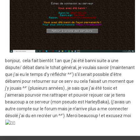
bonjour, cela fait bientôt 1an que j'ai été banni suite a une
dispute/ débat dans le tchat général, je voulais savoir (maintenant
que j'ai eu le temps d'y réfléchir ^^') s'il serait possible d'être
débanni pour retourner sur ce serv ou cela faisait un moment que
j'y jouais ^^' (plusieurs années) , je sais que j'ai été toxic et
j'aimerais pourvoir me rattraper et pouvoir rejouer car je tiens
beaucoup a ce serveur (mon pseudo est HarleyBaka), (j'avais un
autre compte sur le forum mais je n'arrive plus a me connecter
désolé j'ai du en recréer un ^^'). Merci beaucoup ! et excusez moi