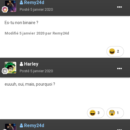
Remy24d
Posté
5 janvier 2020
Es-tu non binaire ?
Modifié
5 janvier 2020
par Remy24d
2
Harley
Posté
5 janvier 2020
euuuh, oui, mais, pourquoi ?
3
1
Remy24d