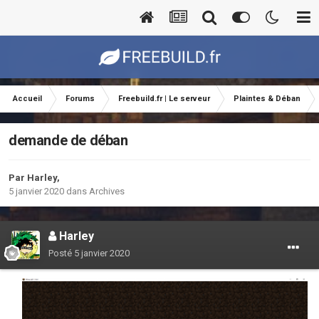
Accueil
Forums
Freebuild.fr | Le serveur
Plaintes & Déban
demande de déban
Par
Harley
,
5 janvier 2020
dans
Archives
Harley
Posté
5 janvier 2020