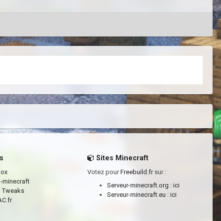
s
Sites Minecraft
box
Votez pour
Freebuild.fr
sur :
a-minecraft
Serveur-minecraft.org :
ici
a Tweaks
Serveur-minecraft.eu :
ici
C.fr