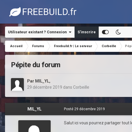
Utilisateur existant ? Connexion
S’inscrire
Accueil
Forums
Freebuild.fr | Le serveur
Corbeille
Pépi
Pépite du forum
Par
MIL_YL
,
29 décembre 2019
dans
Corbeille
MIL_YL
Posté
29 décembre 2019
Salut ici vous pourrez partager tout