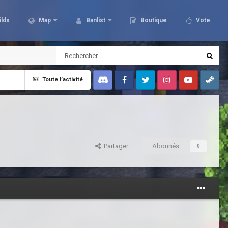
ilds
Map
Banlist
Boutique
Vote
Toute l’activité
Discord
Facebook
Twitter
Instagram
Youtube
Steam
Partager
Abonnés
0