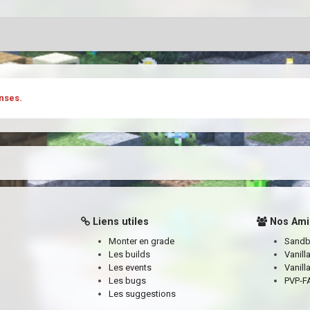
nses.
Liens utiles
Nos Ami
Monter en grade
Sand
Les builds
Vanill
Les events
Vanill
Les bugs
PVP-FA
Les suggestions