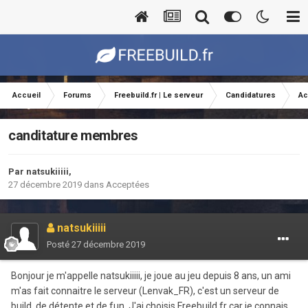
Accueil
Forums
Freebuild.fr | Le serveur
Candidatures
Ac
canditature membres
Par
natsukiiiii
,
27 décembre 2019
dans
Acceptées
natsukiiiii
Posté
27 décembre 2019
Bonjour je m'appelle natsukiiiii, je joue au jeu depuis 8 ans, un ami
m'as fait connaitre le serveur (Lenvak_FR), c'est un serveur de
build, de détente et de fun. J'ai choisis Freebuild.fr car je connais