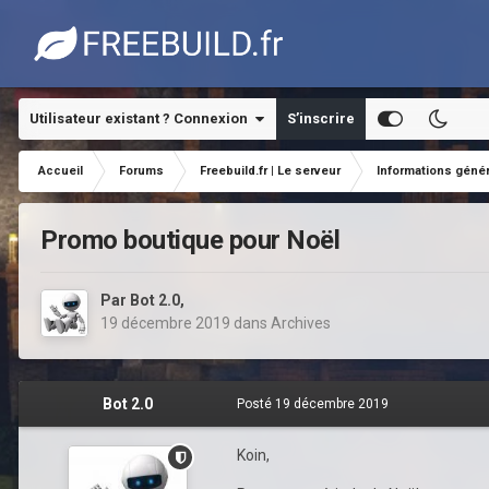
Utilisateur existant ? Connexion
S’inscrire
Accueil
Forums
Freebuild.fr | Le serveur
Informations géné
Promo boutique pour Noël
Par
Bot 2.0
,
19 décembre 2019
dans
Archives
Bot 2.0
Posté
19 décembre 2019
Koin,