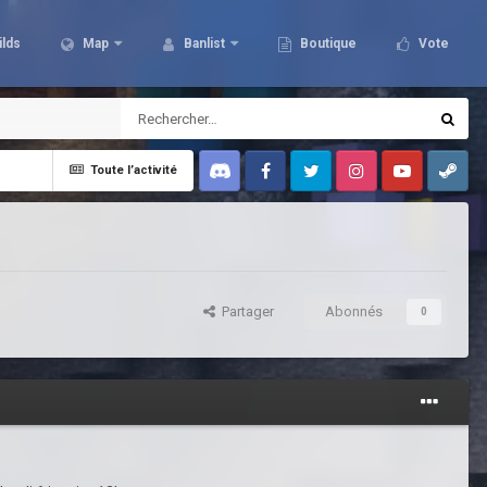
ilds
Map
Banlist
Boutique
Vote
Toute l’activité
Discord
Facebook
Twitter
Instagram
Youtube
Steam
Partager
Abonnés
0