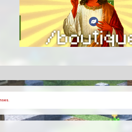
nses.