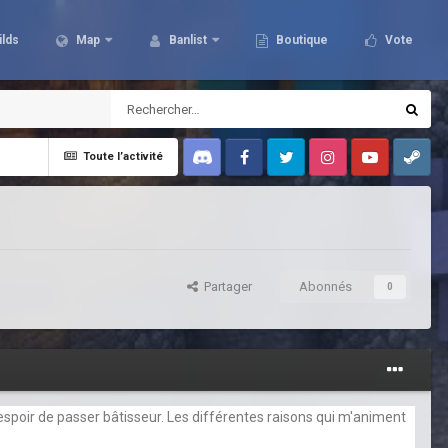
ilds
Map
Banlist
Boutique
Vote
Toute l’activité
Discord
Facebook
Twitter
Instagram
Youtube
Steam
Partager
Abonnés
0
espoir de passer bâtisseur. Les différentes raisons qui m'animent