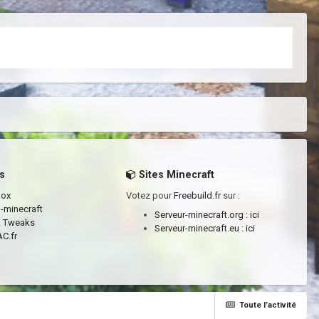
s
Sites Minecraft
box
Votez pour
Freebuild.fr
sur :
a-minecraft
Serveur-minecraft.org :
ici
a Tweaks
Serveur-minecraft.eu :
ici
C.fr
Toute l’activité