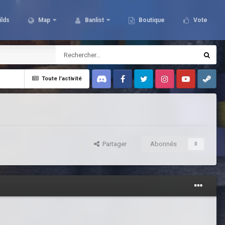
ilds
Map
Banlist
Boutique
Vote
Toute l’activité
Discord
Facebook
Twitter
Instagram
Youtube
Steam
Partager
Abonnés
0