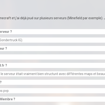
craft et j'ai déjà joué sur plusieurs serveurs (Minefield par exemple). J
erveur ?
Sondertruck IG).
eur ?
.fr ?
ue le serveur était vraiment bien structuré avec différentes maps et b
 ?
ns pvp.
r Membre ?