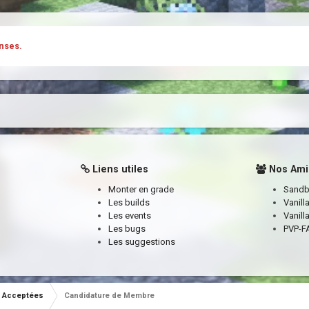
nses.
Liens utiles
Nos Ami
Monter en grade
Sand
Les builds
Vanill
Les events
Vanill
Les bugs
PVP-FA
Les suggestions
Acceptées
Candidature de Membre