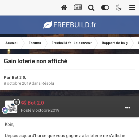
Accueil
Forums
Freebuild.fr | Le serveur
Rapport de bug
Gain loterie non affiché
Par
Bot 2.0
,
8 octobre 2019
dans
Résolu
Bot 2.0
Posté
8 octobre 2019
Koin,
Depuis aujourd'hui ce que vous gagnez à la loterie ne s'affiche