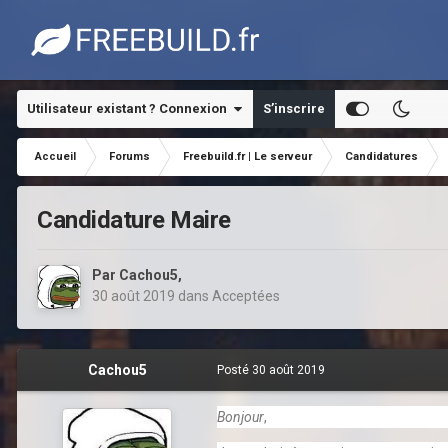
Utilisateur existant ? Connexion
S’inscrire
Accueil
Forums
Freebuild.fr | Le serveur
Candidatures
Candidature Maire
Par
Cachou5
,
30 août 2019
dans
Acceptées
Cachou5
Posté
30 août 2019
Bonjour
,