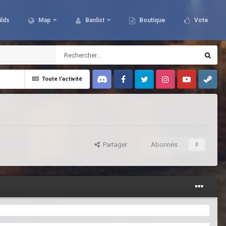
ilds
Map
Banlist
Boutique
Vote
Toute l’activité
Discord
Facebook
Twitter
Instagram
Youtube
Steam
Partager
Abonnés
0