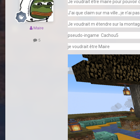
Je voudrait être maire pour pouvoir c
J'ai que claim sur ma ville , je n'ai p
Je voudrait m étendre sur la montage 
Maire
pseudo-ingame Cachou5
5
je voudrait être Maire