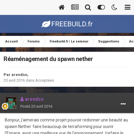
Accueil
Forums
Freebuild.fr | Le serveur
Suggestions
Ac
Réaménagement du spawn nether
Par
arendso
,
20 avril 2016
dans
Acceptées
arendso
Posté
20 avril 2016
Bonjour, j'aimerais comme projet pouvoir redonner une beauté au
spawn Nether. faire beaucoup de terraforming pour ouvrir
l'Espace, avoir une meilleure vue de l'environnement. (refaire le