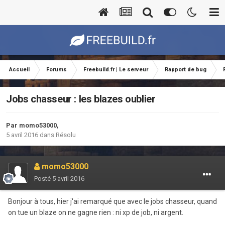
Accueil
Forums
Freebuild.fr | Le serveur
Rapport de bug
Jobs chasseur : les blazes oublier
Par
momo53000
,
5 avril 2016
dans
Résolu
momo53000
Posté
5 avril 2016
Bonjour à tous, hier j'ai remarqué que avec le jobs chasseur, quand
on tue un blaze on ne gagne rien : ni xp de job, ni argent.