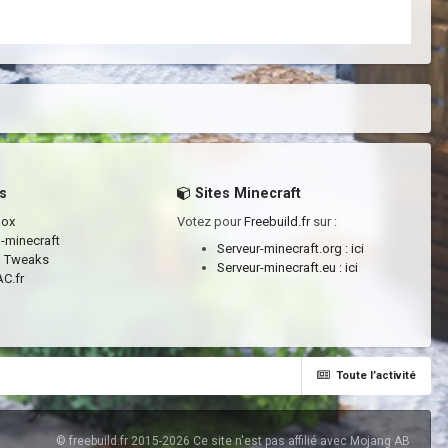
s
Sites Minecraft
box
Votez pour
Freebuild.fr
sur :
a-minecraft
Serveur-minecraft.org :
ici
a Tweaks
Serveur-minecraft.eu :
ici
C.fr
Toute l’activité
© freebuild.fr 2015-2026 Ce site n'est pas affilié avec Mojang AB