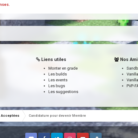
nses.
Liens utiles
Nos Ami
Monter en grade
Sand
Les builds
Vanill
Les events
Vanill
Les bugs
PVP-FA
Les suggestions
Acceptées
Candidature pour devenir Membre