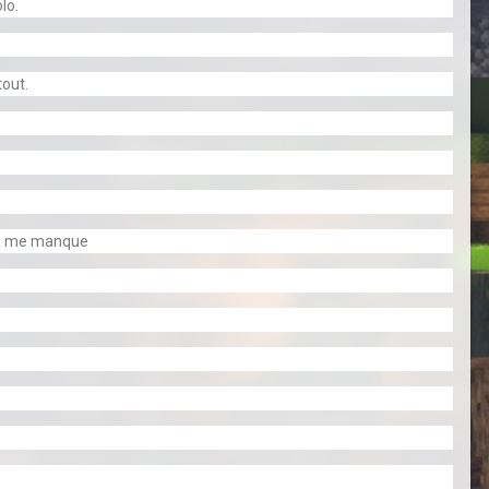
lo.
tout.
 Ca me manque