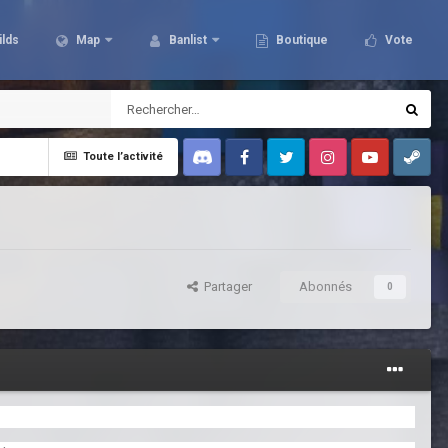
ilds
Map
Banlist
Boutique
Vote
Toute l’activité
Discord
Facebook
Twitter
Instagram
Youtube
Steam
Partager
Abonnés
0