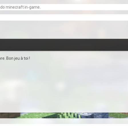
eudo minecraft in-game.
e. Bon jeu à toi !