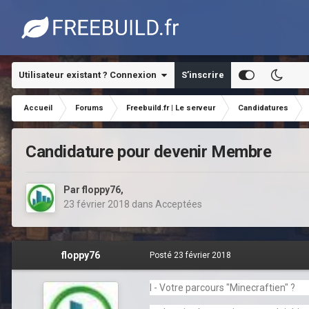
Utilisateur existant ? Connexion
S’inscrire
Accueil
Forums
Freebuild.fr | Le serveur
Candidatures
Candidature pour devenir Membre
Par
floppy76
,
23 février 2018
dans
Acceptées
floppy76
Posté
23 février 2018
I -
Votre parcours "Minecraftien" ?