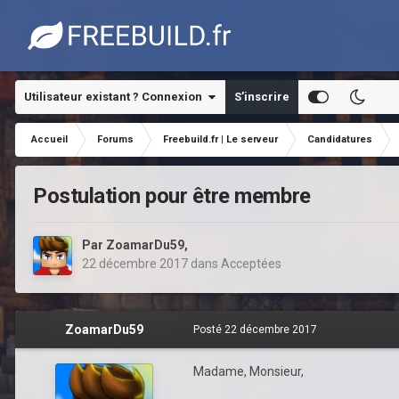
Utilisateur existant ? Connexion
S’inscrire
Accueil
Forums
Freebuild.fr | Le serveur
Candidatures
Postulation pour être membre
Par
ZoamarDu59
,
22 décembre 2017
dans
Acceptées
ZoamarDu59
Posté
22 décembre 2017
Madame, Monsieur,