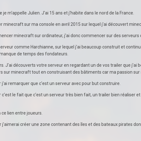
 m'appelle Julien. J'ai 15 ans et j'habite dans le nord de la France.
necraft sur ma console en avril 2015 sur lequel j'ai découvert minec
encer minecraft sur ordinateur, j'ai donc commencer sur des serveurs
ts serveur comme Harchianne, sur lequel j'ai beaucoup construit et cont
u manque de temps des fondateurs.
J'ai découverts votre serveur en regardant un de vos trailer que j'ai b
 sur minecraft tout en construisant des bâtiments car ma passion sur 
j'ai remarquer que c'est un serveur avec pour but construire.
t le fait que c'est un serveur très bien fait, un trailer bien réaliser et
e lien entre joueurs.
imerai créer une zone contenant des îles et des bateaux pirates donc