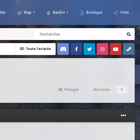
ilds
Map
Banlist
Boutique
Vote
Toute l’activité
Discord
Facebook
Twitter
Instagram
Youtube
Steam
Partager
Abonnés
0