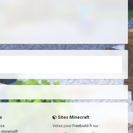
s
Sites Minecraft
box
Votez pour
Freebuild.fr
sur :
a-minecraft