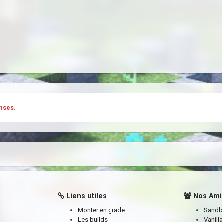
nses.
Liens utiles
Nos Ami
Monter en grade
Sand
Les builds
Vanill