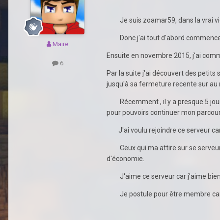
Je suis zoamar59, dans la vrai vie je
Donc j'ai tout d'abord commencer mi
Maire
Ensuite en novembre 2015, j'ai comm
6
Par la suite j'ai découvert des peti
jusqu'à sa fermeture recente sur a
Récemment , il y a presque 5 jours. 
pour pouvoirs continuer mon parcours
J'ai voulu rejoindre ce serveur car 
Ceux qui ma attire sur se serveur c'es
d'économie.
J'aime ce serveur car j'aime bien c
Je postule pour être membre car j'a