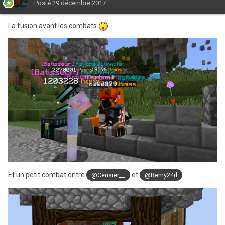
Posté
29 décembre 2017
La fusion avant les combats
Et un petit combat entre
et
@Cerisier__
@Remy24d