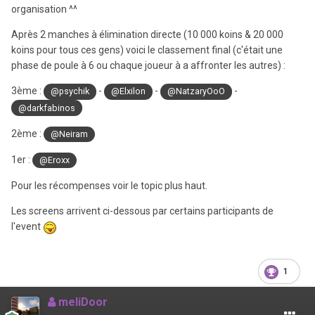
organisation ^^
Après 2 manches à élimination directe (10 000 koins & 20 000
koins pour tous ces gens) voici le classement final (c'était une
phase de poule à 6 ou chaque joueur à a affronter les autres) :
3ème :
-
-
-
@psychik
@Elxilon
@NatzaryOoO
@darkfabinos
2ème :
@Neiram
1er :
@Eroxx
Pour les récompenses voir le topic plus haut.
Les screens arrivent ci-dessous par certains participants de
l'event
1
meliDoor