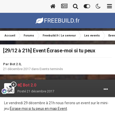
Accueil
Forums
Freebuild.fr | Le serveur
Les events
Even
[29/12 à 21h] Event Écrase-moi si tu peux
Par
Bot 2.0
,
21 décembre 2017
dans
Events terminés
Bot 2.0
Posté
21 décembre 2017
Le vendredi 29 décembre à 21h nous ferons un event sur le mini-
jeu
Écrase moi si tu peux en map Event
.