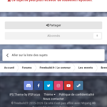
Ce sujet ne peut plus recevoir de nouvelles réponses.
Partager
Abonnés
0
Aller sur la liste des sujets
Accueil
Forums
Freebuild.fr | Le serveur
Les events
Even
Discord
Facebook
Twitter
Instagram
Youtube
Steam
IPS Theme
by
IPSFocus
Thème
Politique de confidentialité
Nous contacter
© freebuild.fr 2015-2026 Ce site n'est pas affilié avec Mojang AB