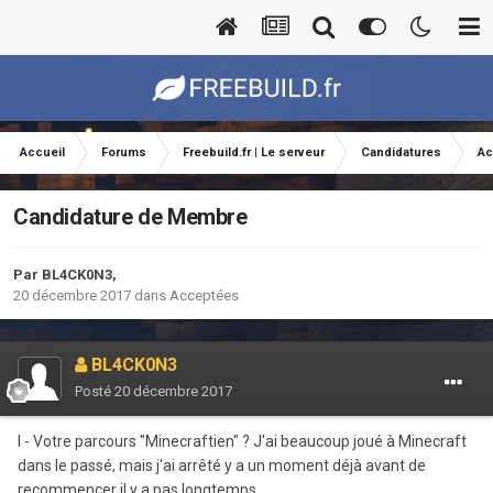
Accueil
Forums
Freebuild.fr | Le serveur
Candidatures
Ac
Candidature de Membre
Par
BL4CK0N3
,
20 décembre 2017
dans
Acceptées
BL4CK0N3
Posté
20 décembre 2017
I - Votre parcours "Minecraftien" ? J'ai beaucoup joué à Minecraft
dans le passé, mais j'ai arrêté y a un moment déjà avant de
recommencer il y a pas longtemps.