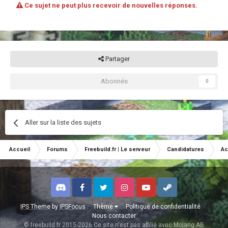
Ce sujet ne peut plus recevoir de nouvelles réponses.
Partager
Abonnés
0
Aller sur la liste des sujets
Accueil
Forums
Freebuild.fr | Le serveur
Candidatures
Ac
Discord
Facebook
Twitter
Instagram
Youtube
Steam
IPS Theme
by
IPSFocus
Thème
Politique de confidentialité
Nous contacter
© freebuild.fr 2015-2026 Ce site n'est pas affilié avec Mojang AB