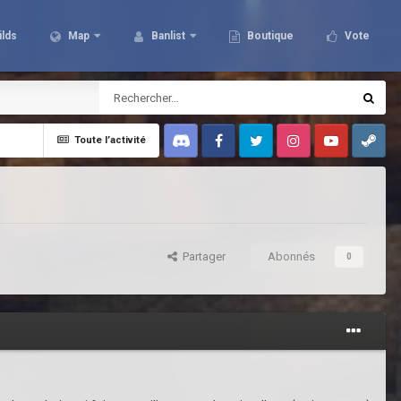
ilds
Map
Banlist
Boutique
Vote
Toute l’activité
Discord
Facebook
Twitter
Instagram
Youtube
Steam
Partager
Abonnés
0