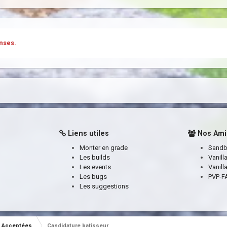
nses.
Liens utiles
Nos Ami
Monter en grade
Sand
Les builds
Vanill
Les events
Vanill
Les bugs
PVP-FA
Les suggestions
Acceptées
Candidature batisseur