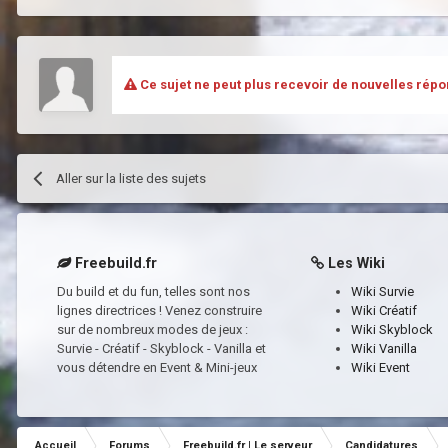
Ce sujet ne peut plus recevoir de nouvelles répo
Aller sur la liste des sujets
Freebuild.fr
Les Wiki
Du build et du fun, telles sont nos
Wiki Survie
lignes directrices ! Venez construire
Wiki Créatif
sur de nombreux modes de jeux :
Wiki Skyblock
Survie - Créatif - Skyblock - Vanilla et
Wiki Vanilla
vous détendre en Event & Mini-jeux
Wiki Event
Accueil
Forums
Freebuild.fr | Le serveur
Candidatures