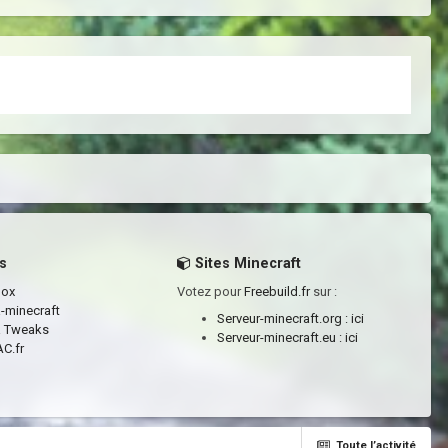
s
Sites Minecraft
box
Votez pour
Freebuild.fr
sur :
a-minecraft
Serveur-minecraft.org :
ici
a Tweaks
Serveur-minecraft.eu :
ici
C.fr
Toute l’activité