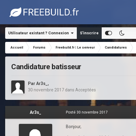
Utilisateur existant ? Connexion
S’inscrire
Accueil
Forums
Freebuild.fr | Le serveur
Candidatures
Candidature batisseur
Par
Ar3s_
,
30 novembre 2017
dans
Acceptées
Ar3s_
Posté
30 novembre 2017
Bonjour,