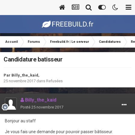
Accueil
Forums
Freebuild.fr | Le serveur
Candidatures
Re
Candidature batisseur
Par
Billy_the_kaid
,
25 novembre 2017
dans
Refusées
Billy_the_kaid
Posté
25 novembre 2017
Bonjour au staff
Je vous fais une demande pour pouvoir passer bâtisseur.