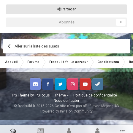
Partager
Abonnés
0
Aller sur la liste des sujets
Accueil
Forums
Freebuild.fr | Le serveur
Candidatures
Re
Discord
Facebook
Twitter
Instagram
Youtube
Steam
IPS Theme
by
IPSFocus
Thème
Politique de confidentialité
Nous contacter
© freebuild.fr 2015-2026 Ce site n'est pas affilié avec Mojang AB
Powered by Invision Community