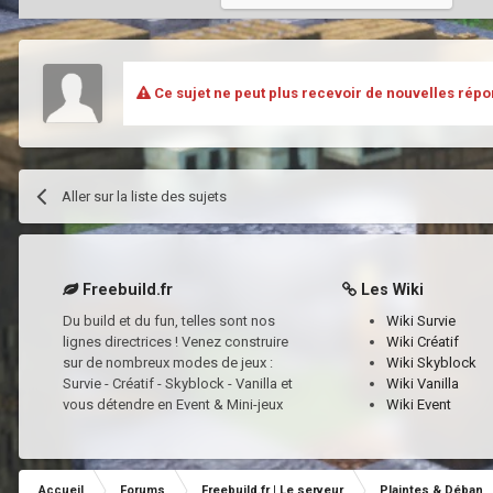
Ce sujet ne peut plus recevoir de nouvelles répo
Aller sur la liste des sujets
Freebuild.fr
Les Wiki
Du build et du fun, telles sont nos
Wiki Survie
lignes directrices ! Venez construire
Wiki Créatif
sur de nombreux modes de jeux :
Wiki Skyblock
Survie - Créatif - Skyblock - Vanilla et
Wiki Vanilla
vous détendre en Event & Mini-jeux
Wiki Event
Accueil
Forums
Freebuild.fr | Le serveur
Plaintes & Déban