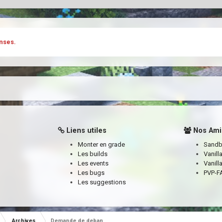
nses.
Liens utiles
Nos Ami
Monter en grade
Sand
Les builds
Vanill
Les events
Vanill
Les bugs
PVP-FA
Les suggestions
Archives
Demande de deban