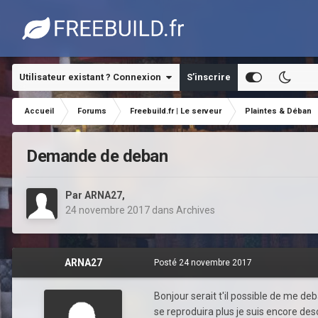
Utilisateur existant ? Connexion
S’inscrire
Accueil
Forums
Freebuild.fr | Le serveur
Plaintes & Déban
Demande de deban
Par
ARNA27
,
24 novembre 2017
dans
Archives
ARNA27
Posté
24 novembre 2017
Bonjour serait t'il possible de me d
se reproduira plus je suis encore de