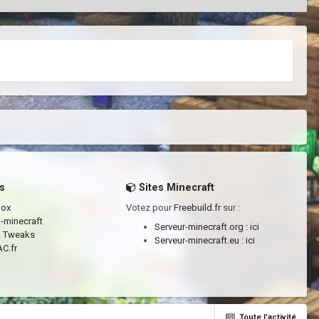
s
Sites Minecraft
box
Votez pour
Freebuild.fr
sur :
a-minecraft
Serveur-minecraft.org :
ici
a Tweaks
Serveur-minecraft.eu :
ici
C.fr
Toute l’activité