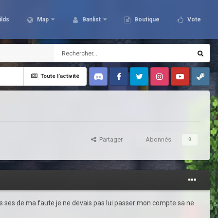
ilds
Map
Banlist
Boutique
Vote
Toute l’activité
Discord
Facebook
Twitter
Instagram
Youtube
Steam
Partager
Abonnés
0
is ses de ma faute je ne devais pas lui passer mon compte sa ne