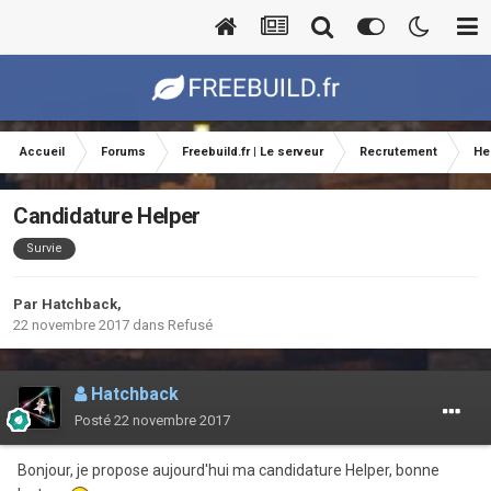
Accueil
Forums
Freebuild.fr | Le serveur
Recrutement
He
Candidature Helper
Survie
Par
Hatchback
,
22 novembre 2017
dans
Refusé
Hatchback
Posté
22 novembre 2017
Bonjour, je propose aujourd'hui ma candidature Helper, bonne