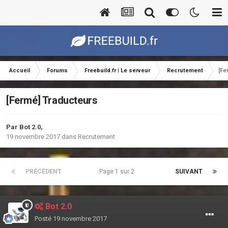
Accueil
Forums
Freebuild.fr | Le serveur
Recrutement
[Fe
[Fermé] Traducteurs
Par
Bot 2.0
,
19 novembre 2017
dans
Recrutement
PRÉCÉDENT
Page 1 sur 2
SUIVANT
Bot 2.0
Posté
19 novembre 2017