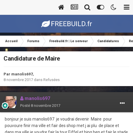
Accueil
Forums
Freebuild.fr | Le serveur
Candidatures
Re
Candidature de Maire
Par
manolis697
,
8 novembre 2017
dans
Refusées
manolis697
Posté
8 novembre 2017
bonjour je suis manolis697 je voudrai devenir Maire pour
pouvoure finir ma ville et fair des shop met j ai plu de place et
dans ma ville je voudre fair la tour Eiffel et bing ben et fair le stade