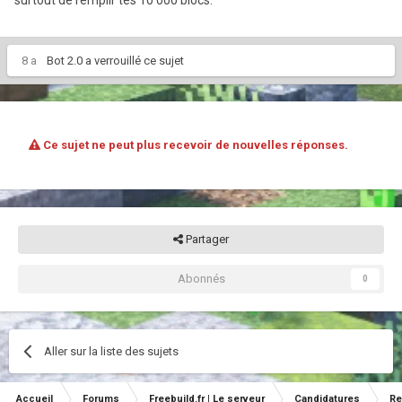
8 a
Bot 2.0
a verrouillé ce sujet
Ce sujet ne peut plus recevoir de nouvelles réponses.
Partager
Abonnés
0
Aller sur la liste des sujets
Accueil
Forums
Freebuild.fr | Le serveur
Candidatures
Re