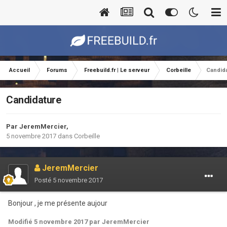
Accueil
Forums
Freebuild.fr | Le serveur
Corbeille
Candid
Candidature
Par
JeremMercier
,
5 novembre 2017
dans
Corbeille
JeremMercier
Posté
5 novembre 2017
Bonjour , je me présente aujour
Modifié
5 novembre 2017
par JeremMercier