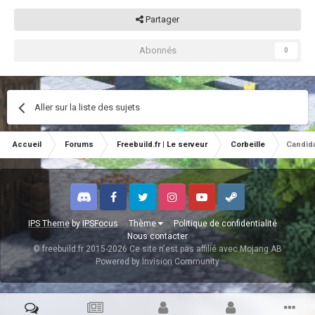
Partager
Abonnés
0
Aller sur la liste des sujets
Accueil
Forums
Freebuild.fr | Le serveur
Corbeille
Candid
Discord
Facebook
Twitter
Instagram
Youtube
Steam
IPS Theme
by
IPSFocus
Thème
Politique de confidentialité
Nous contacter
© freebuild.fr 2015-2026 Ce site n'est pas affilié avec Mojang AB
Powered by Invision Community