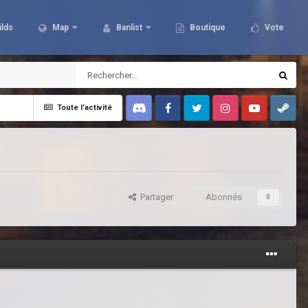
ilds
Map
Banlist
Boutique
Vote
Toute l’activité
Discord
Facebook
Twitter
Instagram
Youtube
Steam
Partager
Abonnés
0