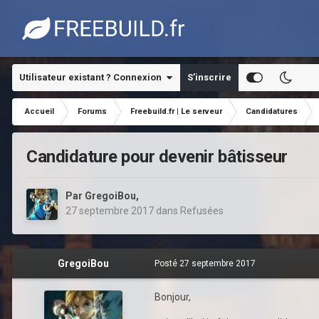
Utilisateur existant ? Connexion
S’inscrire
Accueil
Forums
Freebuild.fr | Le serveur
Candidatures
Candidature pour devenir bâtisseur
Par
GregoiBou
,
27 septembre 2017
dans
Refusées
GregoiBou
Posté
27 septembre 2017
Bonjour,