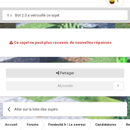
1
8 a
Bot 2.0
a verrouillé ce sujet
Ce sujet ne peut plus recevoir de nouvelles réponses.
Partager
Abonnés
0
Aller sur la liste des sujets
Accueil
Forums
Freebuild.fr | Le serveur
Candidatures
Re