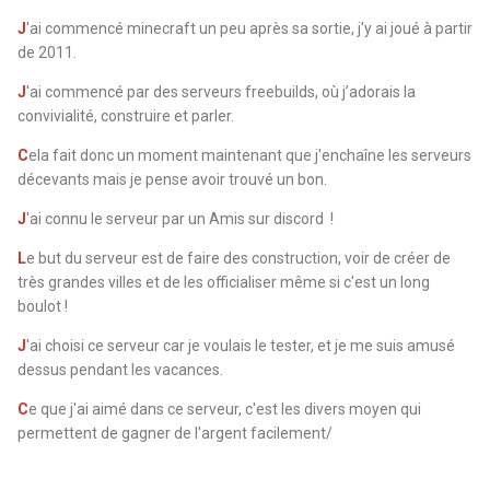
J
'ai commencé minecraft un peu après sa sortie, j'y ai joué à partir
de 2011.
J
'ai commencé par des serveurs freebuilds, où j’adorais la
convivialité, construire et parler.
C
ela fait donc un moment maintenant que j'enchaîne les serveurs
décevants mais je pense avoir trouvé un bon.
J
'ai connu le serveur par un Amis sur discord !
L
e but du serveur est de faire des construction, voir de créer de
très grandes villes et de les officialiser même si c'est un long
boulot !
J
'ai choisi ce serveur car je voulais le tester, et je me suis amusé
dessus pendant les vacances.
C
e que j'ai aimé dans ce serveur, c'est les divers moyen qui
permettent de gagner de l'argent facilement/