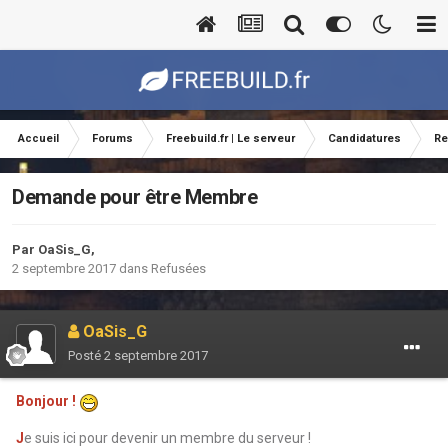
Accueil
Forums
Freebuild.fr | Le serveur
Candidatures
Re
Demande pour être Membre
Par
OaSis_G
,
2 septembre 2017
dans
Refusées
OaSis_G
Posté
2 septembre 2017
Bonjour !
J
e suis ici pour devenir un membre du serveur !