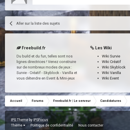
Aller sur la liste des sujets
Freebuild.fr
Les Wiki
Du build et du fun, telles sont nos
Wiki Survie
lignes directrices ! Venez construire
Wiki Créatif
sur de nombreux modes de jeux :
Wiki Skyblock
Survie - Créatif - Skyblock - Vanilla et
Wiki Vanilla
vous détendre en Event & Mini-jeux
Wiki Event
Accueil
Forums
Freebuild.fr | Le serveur
Candidatures
IPS Theme
by
IPSFocus
Thème
Politique de confidentialité
Nous contacter