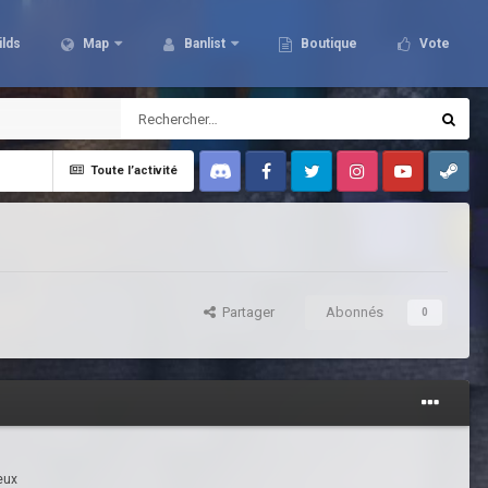
ilds
Map
Banlist
Boutique
Vote
Toute l’activité
Discord
Facebook
Twitter
Instagram
Youtube
Steam
Partager
Abonnés
0
eux