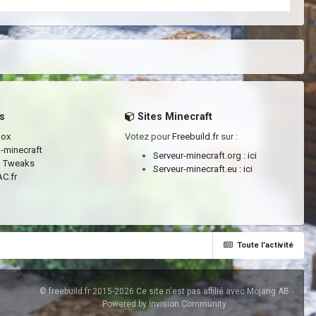
s
Sites Minecraft
box
Votez pour
Freebuild.fr
sur :
a-minecraft
Serveur-minecraft.org :
ici
a Tweaks
Serveur-minecraft.eu :
ici
C.fr
Toute l’activité
© freebuild.fr 2015-2026 Ce site n'est pas affilié avec Mojang AB
Powered by Invision Community