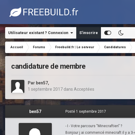
Utilisateur existant ? Connexion
S’inscrire
Accueil
Forums
Freebuild.fr | Le serveur
Candidatures
candidature de membre
Par
ben57
,
1 septembre 2017
dans
Acceptées
ben57
Posté
1 septembre 2017
- I - Votre parcours "Minecraftien" ?
Bonjour j ai commencé minecraft il y a 3-4