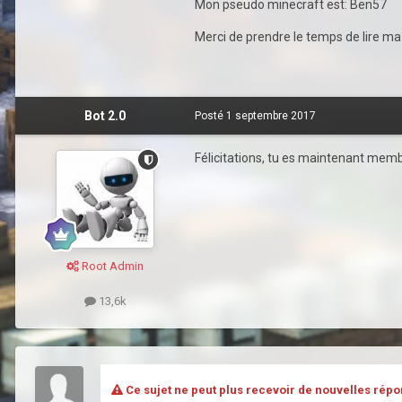
Mon pseudo minecraft est: Ben57
Merci de prendre le temps de lire ma 
Bot 2.0
Posté
1 septembre 2017
Félicitations, tu es maintenant membr
Root Admin
13,6k
Ce sujet ne peut plus recevoir de nouvelles répo