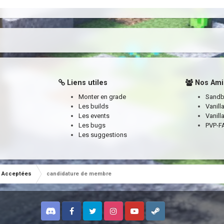
Liens utiles
Nos Ami
Monter en grade
Sand
Les builds
Vanill
Les events
Vanill
Les bugs
PVP-FA
Les suggestions
Acceptées
candidature de membre
Discord
Facebook
Twitter
Instagram
Youtube
Steam