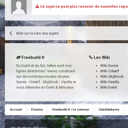
Ce sujet ne peut plus recevoir de nouvelles répo
Aller sur la liste des sujets
Freebuild.fr
Les Wiki
Du build et du fun, telles sont nos
Wiki Survie
lignes directrices ! Venez construire
Wiki Créatif
sur de nombreux modes de jeux :
Wiki Skyblock
Survie - Créatif - Skyblock - Vanilla et
Wiki Vanilla
vous détendre en Event & Mini-jeux
Wiki Event
Accueil
Forums
Freebuild.fr | Le serveur
Candidatures