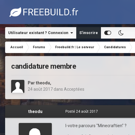
Utilisateur existant ? Connexion
S’inscrire
Accueil
Forums
Freebuild.fr | Le serveur
Candidatures
candidature membre
Par
theodu
,
24 août 2017
dans
Acceptées
theodu
Posté
24 août 2017
I-votre parcours "Minecraftien" ?