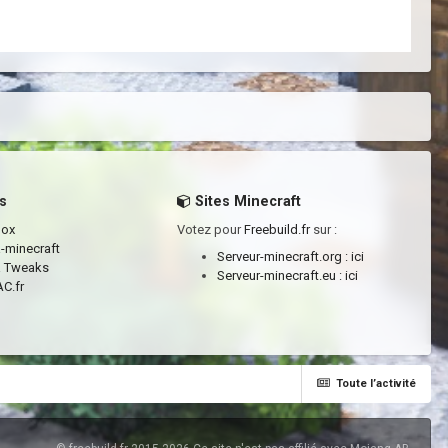
s
Sites Minecraft
box
Votez pour
Freebuild.fr
sur :
a-minecraft
Serveur-minecraft.org :
ici
a Tweaks
Serveur-minecraft.eu :
ici
C.fr
Toute l’activité