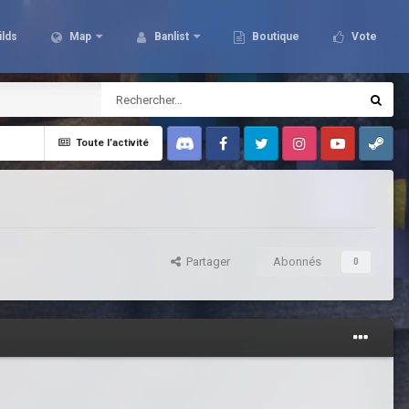
ilds
Map
Banlist
Boutique
Vote
Toute l’activité
Discord
Facebook
Twitter
Instagram
Youtube
Steam
Partager
Abonnés
0