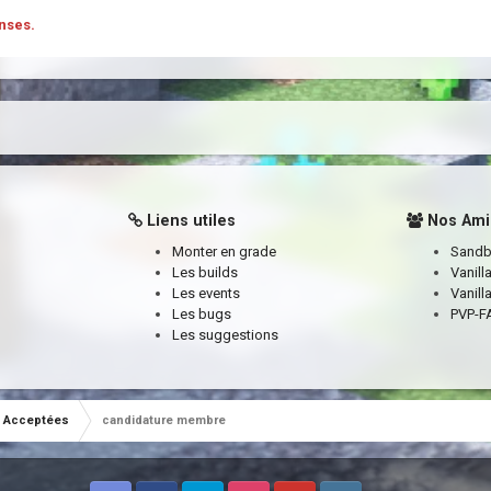
nses.
Liens utiles
Nos Ami
Monter en grade
Sand
Les builds
Vanill
Les events
Vanill
Les bugs
PVP-FA
Les suggestions
Acceptées
candidature membre