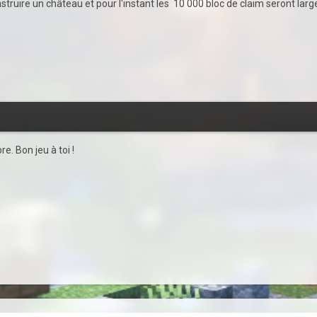
onstruire un château et pour l'instant les 10 000 bloc de claim seront lar
e. Bon jeu à toi !