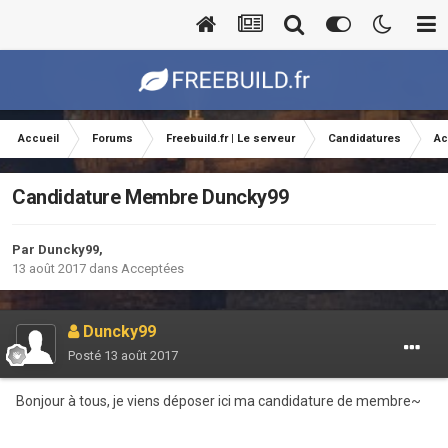
Accueil
Forums
Freebuild.fr | Le serveur
Candidatures
Ac
Candidature Membre Duncky99
Par
Duncky99
,
13 août 2017
dans
Acceptées
Duncky99
Posté
13 août 2017
Bonjour à tous, je viens déposer ici ma candidature de membre~