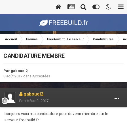
Accueil
Forums
Freebuild.fr | Le serveur
Candidatures
Ac
CANDIDATURE MEMBRE
Par
gabouel2
,
8 août 2017
dans
Acceptées
gabouel2
Posté
8 août 2017
bonjours voici ma candidature pour devenir membre sur le
serveur freebuild.fr