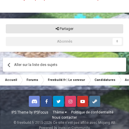
Partager
Abonnés
0
Aller sur la liste des sujets
Accueil
Forums
Freebuild.fr | Le serveur
Candidatures
Ac
Discord
Facebook
Twitter
Instagram
Youtube
Steam
IPS Theme
by
IPSFocus
Thème
Politique de confidentialité
Nous contacter
© freebuild.fr 2015-2026 Ce site n'est pas affilié avec Mojang AB
Powered by Invision Community