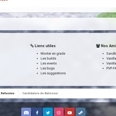
Liens utiles
Nos Ami
Monter en grade
Sand
Les builds
Vanill
Les events
Vanill
Les bugs
PVP-FA
Les suggestions
Refusées
Candidature de Batisseur