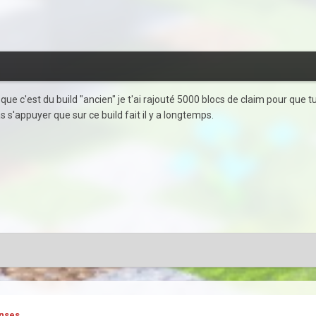
u que c'est du build "ancien" je t'ai rajouté 5000 blocs de claim pour qu
pas s'appuyer que sur ce build fait il y a longtemps.
nses.