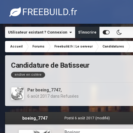
Utilisateur existant ? Connexion
S’inscrire
Accueil
Forums
Freebuild.fr | Le serveur
Candidatures
Candidature de Batisseur
endive en colère
Par
boeing_7747
,
6 août 2017
dans
Refusées
boeing_7747
Posté
6 août 2017
(modifié)
Boujour,