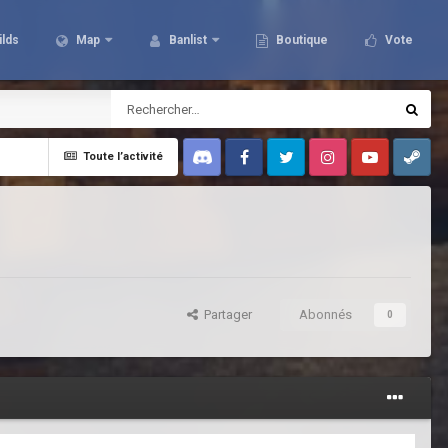
ilds
Map
Banlist
Boutique
Vote
Toute l’activité
Discord
Facebook
Twitter
Instagram
Youtube
Steam
Partager
Abonnés
0