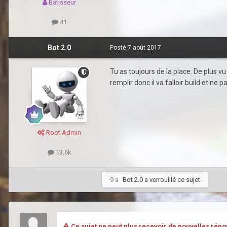
Bâtisseur
41
Bot 2.0
Posté
7 août 2017
Tu as toujours de la place. De plus v
remplir donc il va falloir build et ne 
Root Admin
13,6k
9 a
Bot 2.0
a verrouillé ce sujet
Ce sujet ne peut plus recevoir de nouvelles répo