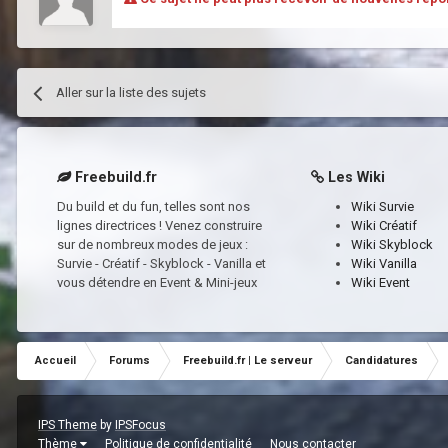
Aller sur la liste des sujets
Freebuild.fr
Les Wiki
Du build et du fun, telles sont nos
Wiki Survie
lignes directrices ! Venez construire
Wiki Créatif
sur de nombreux modes de jeux :
Wiki Skyblock
Survie - Créatif - Skyblock - Vanilla et
Wiki Vanilla
vous détendre en Event & Mini-jeux
Wiki Event
Accueil
Forums
Freebuild.fr | Le serveur
Candidatures
IPS Theme
by
IPSFocus
Thème
Politique de confidentialité
Nous contacter