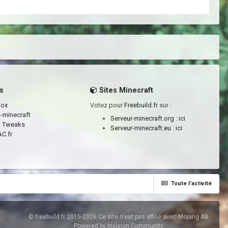
s
Sites Minecraft
box
Votez pour
Freebuild.fr
sur :
a-minecraft
Serveur-minecraft.org :
ici
a Tweaks
Serveur-minecraft.eu :
ici
C.fr
Toute l’activité
© freebuild.fr 2015-2026 Ce site n'est pas affilié avec Mojang AB
Powered by Invision Community